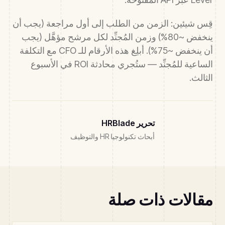
قِس شيئين: الزمن من الطلب إلى أول مراجعة (يجب أن
ينخفض ~80%) وزمن المُجنِّد لكل مرشح مؤهَّل (يجب
أن ينخفض ~75%). أبلِغ هذه الأرقام للـ CFO مع التكلفة
الساعية للمُجنِّد — ستُجري محادثة ROI في الأسبوع
الثالث.
تحرير HRBlade
أبحاث تكنولوجيا HR والتوظيف
مقالات ذات صلة