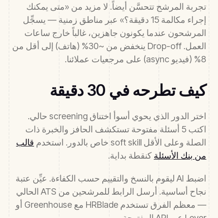
تجربة المرشح تتحسَّن أيضاً. لا مزيد من «متى يمكنك
إجراء مكالمة 15 دقيقة؟» عبر مناطق زمنية — يسجِّل
المرشحون عندما يكونون جاهزين، غالباً خارج ساعات
العمل. Drop-off ينخفض من ~30% (هاتف) إلى أقل من
8% (فيديو async) على مرجعيات عملائنا.
كيف تطرحه في 30 دقيقة
اختر الدور الذي يحوي أسوأ اختناق screening حالي.
اكتب 5 أسئلة مفتوحة تستكشف الحافز والخبرة ذات
الصلة وعلى الأقل soft skill خاص بالدور. استخدم
قالب
من بنك الأسئلة
كنقطة بداية.
اضبط AI ليقوم بالنسخ والتقييم حسب الكفاءة. عيِّن عتبة
نجاح أساسية. أرسل الرابط للمرشحين من ATS الحالي
— معظم الفرق تستخدم HRBlade مع Greenhouse أو
Lever عبر API المفتوحة.