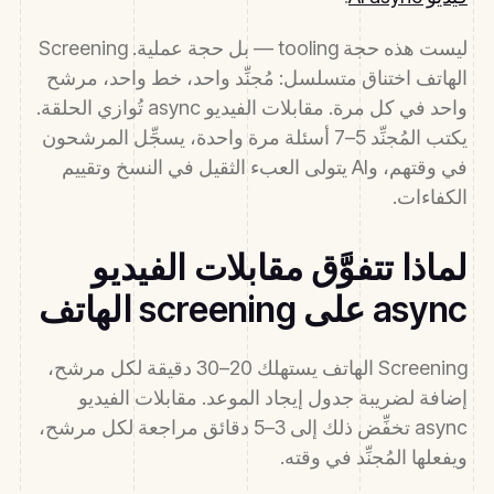
ليست هذه حجة tooling — بل حجة عملية. Screening
الهاتف اختناق متسلسل: مُجنِّد واحد، خط واحد، مرشح
واحد في كل مرة. مقابلات الفيديو async تُوازي الحلقة.
يكتب المُجنِّد 5–7 أسئلة مرة واحدة، يسجِّل المرشحون
في وقتهم، وAI يتولى العبء الثقيل في النسخ وتقييم
الكفاءات.
لماذا تتفوَّق مقابلات الفيديو
async على screening الهاتف
Screening الهاتف يستهلك 20–30 دقيقة لكل مرشح،
إضافة لضريبة جدول إيجاد الموعد. مقابلات الفيديو
async تخفِّض ذلك إلى 3–5 دقائق مراجعة لكل مرشح،
ويفعلها المُجنِّد في وقته.