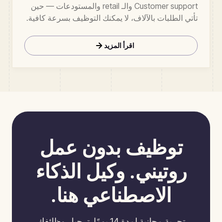
Customer support والـ retail والمستودعات — حين
تأتي الطلبات بالآلاف، لا يمكنك التوظيف بسرعة كافية.
AI autopilot يسمح لفريق من شخصين بحمل عبء 10.
اقرأ المزيد
توظيف بدون عمل
روتيني. وكيل الذكاء
الاصطناعي هنا.
تجربة مجانية لمدة 14 يومًا. ترحيل وظائفك