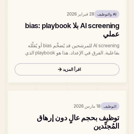
28 فبراير 2026
AI والتوظيف
AI screening بلا bias: playbook
عملي
AI screening للمرشحين قد يُضخِّم bias أو يُقلِّله
بفاعلية. الفرق في الإعداد. هذا هو playbook الذي
يستخدمه عملاؤنا لإطلاق AI screening متوافق مع
EEOC.
اقرأ المزيد
18 مارس 2026
التوظيف
توظيف بحجم عالٍ دون إرهاق
المُجنِّدين