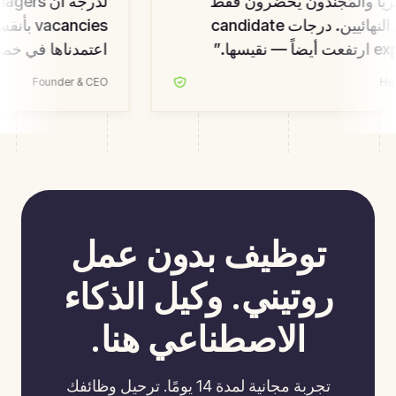
ً والمُجنِّدون يحضرون فقط
للمتأهلين النهائيين. درجات candidate
قيسها.
”
اعتمدناها في خم
Founder & CEO
H
توظيف بدون عمل
روتيني. وكيل الذكاء
الاصطناعي هنا.
تجربة مجانية لمدة 14 يومًا. ترحيل وظائفك