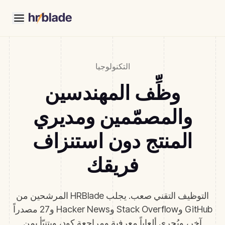
التكنولوجيا
وظِّف المهندسين
والمصمّمين ومديري
المنتج دون استنزاف
فريقك
التوظيف التقني صعب. يجلب HRBlade المرشحين من
GitHub وStack Overflow وHacker News و27 مصدراً
آخر، ويُجري ألعاباً معرفية ومراجعة كود، ويتنبّأ بمن