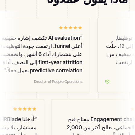
وب توظيفنا.
“
AI evaluation تكشف إشارة حقيقية 
هبط Time-to-fill من 45 يوماً إلى 12. حلَّت
AI  محل عدد سخيف من
على بنشمارك أداء 6 أشهر، وانخفضت
الجودة ارتفعت
first-year attrition إلى النصف. أداة
predictive correlation تعمل فعلاً.
”
Director of People Operations
كانت Engagement chains مفتاح فتح
“
أَ
التوظيف الجماعي. نعالج أكثر من 2,000
مستشار، بلا مشروع