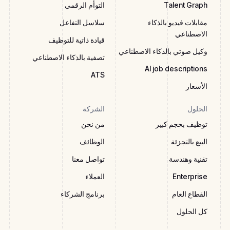
Talent Graph
التوأم الرقمي
مقابلات فيديو بالذكاء
سلاسل التفاعل
الاصطناعي
قيادة ذاتية للتوظيف
وكيل صوتي بالذكاء الاصطناعي
تصفية بالذكاء الاصطناعي
AI job descriptions
ATS
الأسعار
الحلول
الشركة
توظيف بحجم كبير
من نحن
البيع بالتجزئة
الوظائف
تقنية وهندسة
تواصل معنا
Enterprise
العملاء
القطاع العام
برنامج الشركاء
كل الحلول