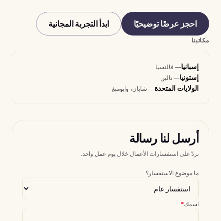
احجز عرضًا توضيحيًا
ابدأ التجربة المجانية
مكاتبنا
إسبانيا
—
فالنسيا
إستونيا
—
تالين
الولايات المتحدة
—
شايان، وايومنغ
أرسل لنا رسالة
نردّ على استفسارات الأعمال خلال يوم عمل واحد.
ما موضوع الاستفسار؟
اسمك
*