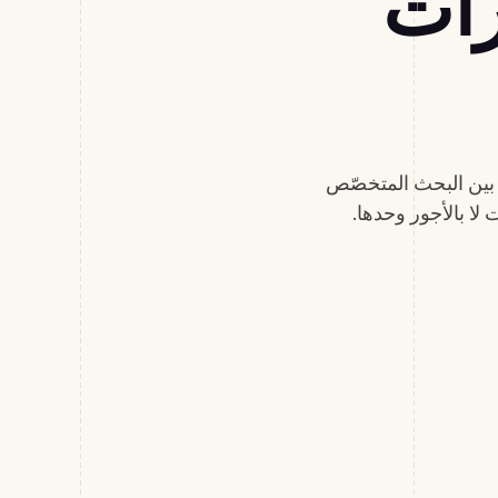
رات
فاءات الذكاء الاصطناعي هي السوق الأكثر تنافسية على وجه الأرض. يجمع HRBlade بين البحث المتخصّص