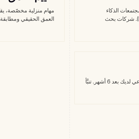
في arXiv، متحدّثو NeurIPS/ICML، مجتمعات الذكاء
مهام منزلية مخصّصة، يقيّ
الاصطناعي المتخصّصة (HF، Eleuther، lablab). شركات بحث
العمق الحقيقي ومطابقة 
نموذج مدرَّب على أداء كفاءات الذكاء الاصطناعي لديك بعد 6 أشهر. تنبَّأ