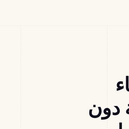
ء
ة دون