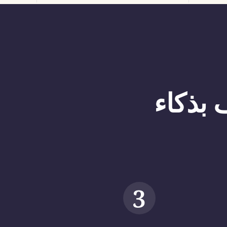
 بذكاء
3