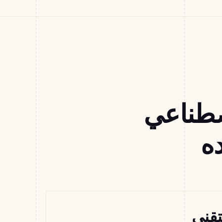
صطناعي
ده
تقني