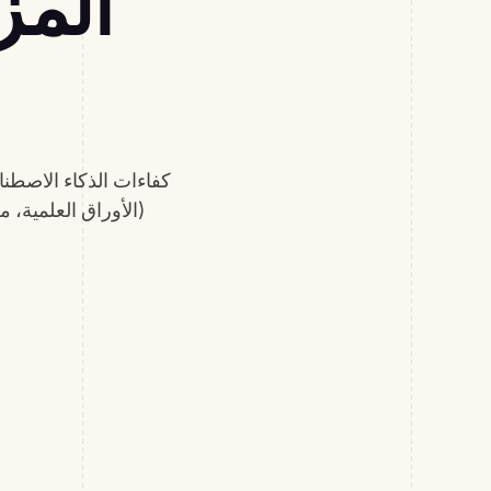
المز
(الأوراق العلمية، محادثات المؤتمرات، GitHub) وال