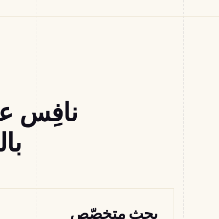
نافِس ع
بال
بحث متخصّص