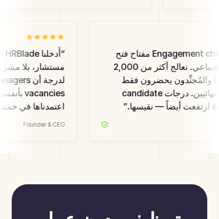
كانت Engagement chains مفتاح فتح
“
أَدخل
التوظيف الجماعي. نعالج أكثر من 2,000
مستشار، بلا مشروع 
والمُجنِّدون يحضرون فقط
للمتأهلين النهائيين. درجات candidate
ا.
”
اعتمدناها في خمس
Founder & CEO