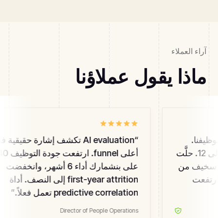
آراء العملاء
ماذا يقول عملاؤنا
 توظيفنا.
“
AI evaluation تكشف إشارة حقيقية في
هبط Time-to-fill من 45 يوماً إلى 12. حلَّت
أعلى
 محل عدد سخيف من
على بنشمارك أداء 6 أشهر، وانخفضت
جودة ارتفعت
first-year attrition إلى النصف. أداة
predictive correlation تعمل فعلاً.
”
Director of People Operations