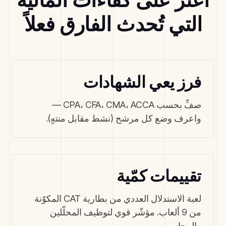
التي تُحدث الفارق فعلاً
فرز يعي الشهادات
صفِّ بحسب CPA، CFA، CMA، ACCA —
واعرف وضع كل مرشح (نشط مقابل منتهٍ).
تقييمات كمّية
لعبة الاستدلال العددي من بطارية CAT المكوّنة
من 9 ألعاب. مؤشّر قوي لتوظيف المحلّلين
والمحاسبين.