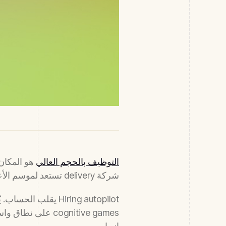
التوظيف بالحجم العالي
شركة delivery تستعد لموسم الأعياد. Screening يدوي بهذا الحجم مسيرة قسرية — وتنخفض جودة screening مع تعب الفريق.