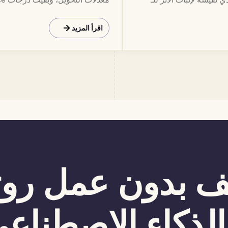
المُجنِّدون 4 ساعات يومياً. هكذا.
اقرأ المزيد
 بدون عمل روت
لذكاء الاصطناعي