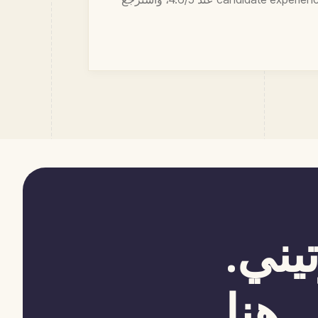
يني.
 هنا.