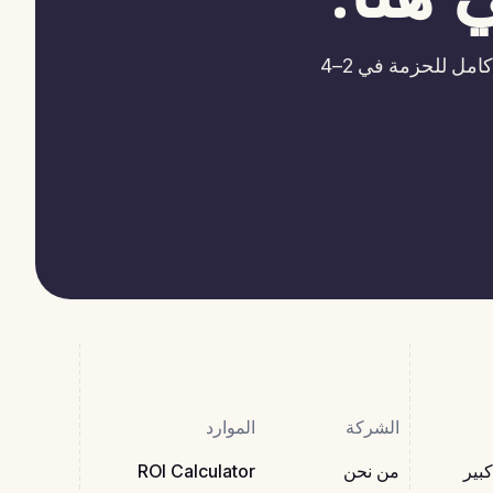
تجربة مجانية لمدة 14 يومًا. ترحيل وظائفك ومرشحيك الحاليين — نقوم بذلك. استبدال كامل للحزمة في 2–4
الشركة
الموارد
بير
من نحن
ROI Calculator