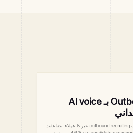
Outbound recruiting بـ AI voice
اختبرنا AI voice agents لمكالمات outbound recruiting عبر 8 عملاء. تضاعفت
معدلات التحويل، وبقيت درجات candidate experience عند 4.6/5، واسترجع