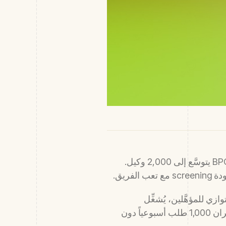
هو المكان الذي تحترق فيه فرق التوظيف. سلسلة retail تفتح 50 متجراً. BPO يتوسَّع إلى 2,000 وكيل.
Hi يقلب الحساب. يُعالج AI كل طلب في أقل من 30 ثانية، يُجري voice screen بالتوازي للمؤهَّلين، يُشغِّل
cognitive games على نطاق واسع، ويحجز المقابلات فقط حين يحتاج البشر للتدخل. مُجنِّدان يُديران 1,000 طلب أسبوعياً دون