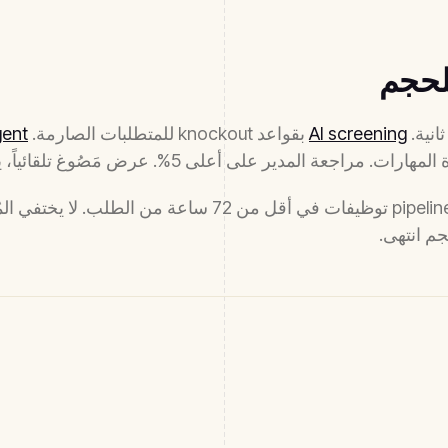
AI screening
بقواعد knockout للمتطلبات الصارمة.
gent
رات. مراجعة المدير على أعلى 5%. عرض مَصُوغ تلقائياً، يوافق المدير.
إذا بُني بصورة صحيحة، يُنجز هذا pipeline توظيفات في أقل من 
م انتهى.