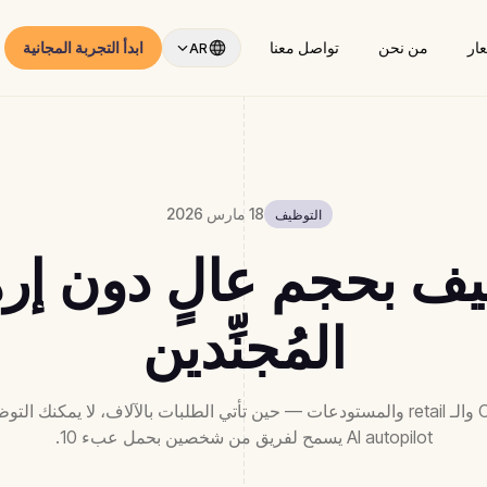
عار
من نحن
تواصل معنا
ابدأ التجربة المجانية
AR
18 مارس 2026
التوظيف
ف بحجم عالٍ دون إر
المُجنِّدين
Customer support والـ retail والمستودعات — حين تأتي الطلبات بالآلاف، لا يمك
AI autopilot يسمح لفريق من شخصين بحمل عبء 10.