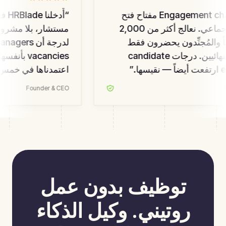
كانت Engagement chains مفتاح فتح
“
أَدخلن
التوظيف الجماعي. نعالج أكثر من 2,000
مستشار، بلا مشروع ه
المُجنِّدون يحضرون فقط
للمتأهلين النهائيين. درجات candidate
”
اعتمدناها في خمس 
Founder & CEO
توظيف بدون عمل
روتيني. وكيل الذكاء