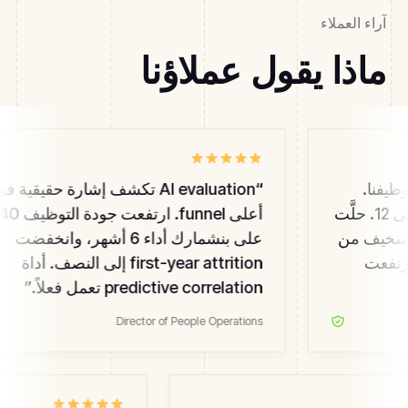
آراء العملاء
ماذا يقول عملاؤنا
وظيفنا.
“
AI evaluation تكشف إشارة حقيقية في
هبط Time-to-fill من 45 يوماً إلى 12. حلَّت
أعلى funnel. ارتفعت جود
محل عدد سخيف من
على بنشمارك أداء 6 أشهر، وانخفضت
دة ارتفعت
first-year attrition إلى النصف. أداة
predictive correlation تعمل فعلاً.
”
Director of People Operations