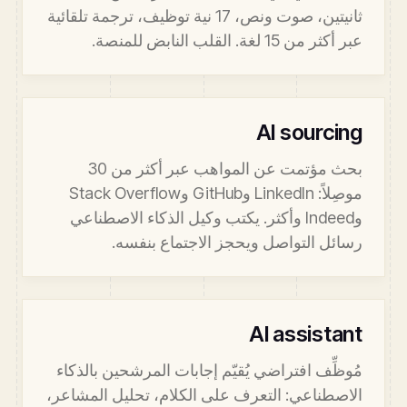
ثانيتين، صوت ونص، 17 نية توظيف، ترجمة تلقائية
عبر أكثر من 15 لغة. القلب النابض للمنصة.
AI sourcing
بحث مؤتمت عن المواهب عبر أكثر من 30
موصِلاً: LinkedIn وGitHub وStack Overflow
وIndeed وأكثر. يكتب وكيل الذكاء الاصطناعي
رسائل التواصل ويحجز الاجتماع بنفسه.
AI assistant
مُوظِّف افتراضي يُقيّم إجابات المرشحين بالذكاء
الاصطناعي: التعرف على الكلام، تحليل المشاعر،