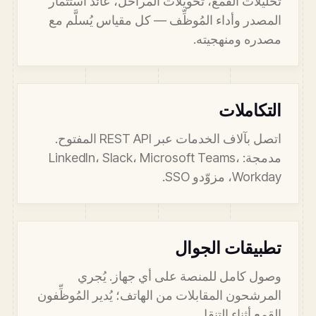
تحليلات القمع، تحويلات المراحل، عائد استثمار
المصدر وأداء المُوظِّف — كل مقياس يُسلَّم مع
مصدره ومنهجيته.
التكاملات
اتصل بآلاف الخدمات عبر REST API المفتوح.
مدمجة: LinkedIn، Slack، Microsoft Teams،
Workday، مزوّدو SSO.
تطبيقات الجوال
وصول كامل للمنصة على أي جهاز. يُجري
المرشحون المقابلات من الهاتف؛ يُدير المُوظِّفون
القمع أثناء التنقل.