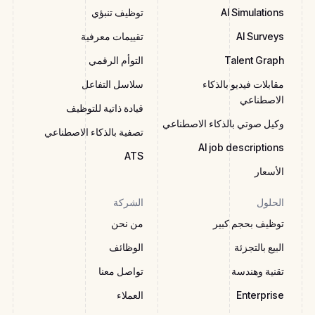
AI Simulations
توظيف تنبؤي
AI Surveys
تقييمات معرفية
Talent Graph
التوأم الرقمي
مقابلات فيديو بالذكاء
سلاسل التفاعل
الاصطناعي
قيادة ذاتية للتوظيف
وكيل صوتي بالذكاء الاصطناعي
تصفية بالذكاء الاصطناعي
AI job descriptions
ATS
الأسعار
الحلول
الشركة
توظيف بحجم كبير
من نحن
البيع بالتجزئة
الوظائف
تقنية وهندسة
تواصل معنا
Enterprise
العملاء